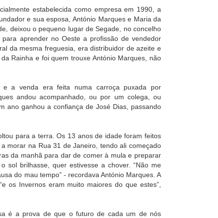
ficialmente estabelecida como empresa em 1990, a
 fundador e sua esposa, António Marques e Maria da
de, deixou o pequeno lugar de Segade, no concelho
 para aprender no Oeste a profissão de vendedor
ral da mesma freguesia, era distribuidor de azeite e
 da Rainha e foi quem trouxe António Marques, não
 e a venda era feita numa carroça puxada por
rques andou acompanhado, ou por um colega, ou
um ano ganhou a confiança de José Dias, passando
tou para a terra. Os 13 anos de idade foram feitos
 a morar na Rua 31 de Janeiro, tendo ali começado
oras da manhã para dar de comer à mula e preparar
o sol brilhasse, quer estivesse a chover. “Não me
causa do mau tempo” - recordava António Marques. A
“e os Invernos eram muito maiores do que estes”,
osa é a prova de que o futuro de cada um de nós