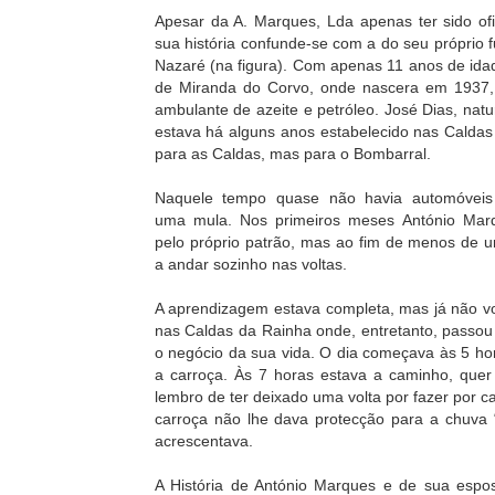
Apesar da A. Marques, Lda apenas ter sido o
sua história confunde-se com a do seu próprio
Nazaré (na figura). Com apenas 11 anos de ida
de Miranda do Corvo, onde nascera em 1937,
ambulante de azeite e petróleo. José Dias, natu
estava há alguns anos estabelecido nas Caldas
para as Caldas, mas para o Bombarral.
Naquele tempo quase não havia automóveis
uma mula. Nos primeiros meses António Ma
pelo próprio patrão, mas ao fim de menos de 
a andar sozinho nas voltas.
A aprendizagem estava completa, mas já não vol
nas Caldas da Rainha onde, entretanto, passou
o negócio da sua vida. O dia começava às 5 h
a carroça. Às 7 horas estava a caminho, quer 
lembro de ter deixado uma volta por fazer por 
carroça não lhe dava protecção para a chuva 
acrescentava.
A História de António Marques e de sua esp